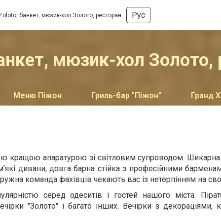
Рус
Zoloto, банкет, мюзик-хол Золото, ресторан
банкет, мюзик-хол Золото,
Меню Піжон
Гриль-бар "Піжон"
Гранд 
ою кращою апаратурою зі світловим супроводом. Шикарна
м'які дивани, довга барна стійка з професійними барменам
Дружна команда фахівців чекають вас із нетерпінням на свої
лярністю серед одеситів і гостей нашого міста. Піратс
ечірки "Золото" і багато інших. Вечірки з декораціями,