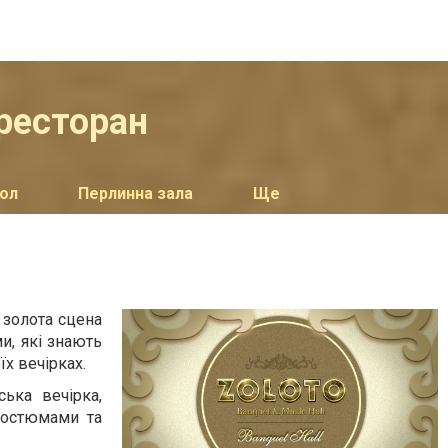
 ресторан
Хол
Перлинна зала
Ще
 золота сцена
и, які знають
х вечірках.
ька вечірка,
 костюмами та