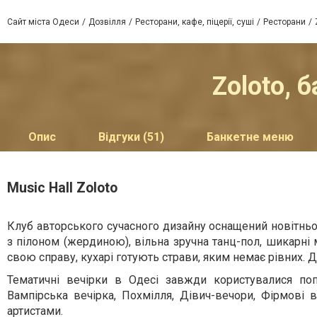
Сайт міста Одеси
Дозвілля
Ресторани, кафе, піцерії, суші
Ресторани
Zoloto, 
Опис
Відгуки (51)
Банкетне меню
Music Hall Zoloto
Клуб авторського сучасного дизайну оснащений новітнь
з пілоном (жердиною), вільна зручна танц-пол, шикарні 
свою справу, кухарі готують страви, яким немає рівних. 
Тематичні вечірки в Одесі завжди користувалися попу
Вампірська вечірка, Похмілля, Дівич-вечори, Фірмові в
артистами.