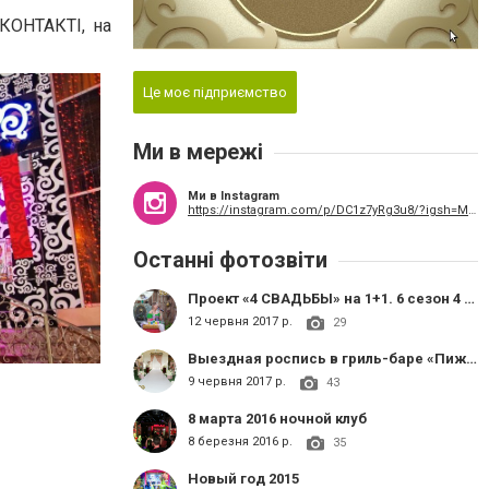
 КОНТАКТІ, на
Це моє підприємство
Ми в мережі
Ми в Instagram
https://instagram.com/p/DC1z7yRg3u8/?igsh=MWtubnVwMHBjYjg2dA%3D%3D
Останні фотозвіти
Проект «4 СВАДЬБЫ» на 1+1. 6 сезон 4 выпуск
12 червня 2017 р.
29
​Выездная роспись в гриль-баре «Пижон», банкет в Жемчужном зале банкетного комплекса «Золото»
9 червня 2017 р.
43
8 марта 2016 ночной клуб
8 березня 2016 р.
35
Новый год 2015